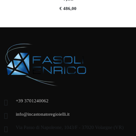
€ 486,00
+39 3701240062
info@incastonatoregioielli.it
Via Passo di Napoleone, 1043/F - 37020 Volargne (VR)