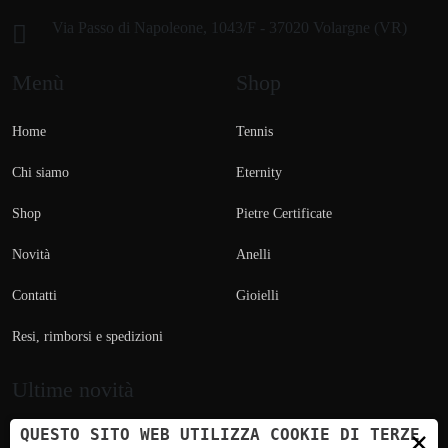
Via Passo di Napoleone, 1043/F - 37020 Volargne (VR)
Menù
Shop
Home
Tennis
Chi siamo
Eternity
Shop
Pietre Certificate
Novità
Anelli
Contatti
Gioielli
Resi, rimborsi e spedizioni
Ultime novità
×
QUESTO SITO WEB UTILIZZA COOKIE DI TERZE