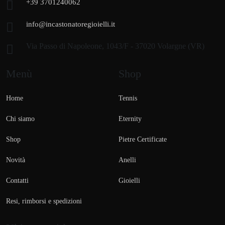
+39 3701240062
info@incastonatoregioielli.it
Via Passo di Napoleone, 1043/F - 37020 Volargne (VR)
Menù
Shop
Home
Tennis
Chi siamo
Eternity
Shop
Pietre Certificate
Novità
Anelli
Contatti
Gioielli
Resi, rimborsi e spedizioni