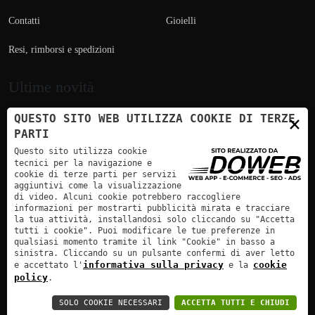
Contatti
Gioielli
Resi, rimborsi e spedizioni
Ultime novità
×
QUESTO SITO WEB UTILIZZA COOKIE DI TERZE
PARTI
Questo sito utilizza cookie
tecnici per la navigazione e
cookie di terze parti per servizi
aggiuntivi come la visualizzazione
Pagamento sicuro | Bonifico Bancario
di video. Alcuni cookie potrebbero raccogliere
informazioni per mostrarti pubblicità mirata e tracciare
la tua attività, installandosi solo cliccando su "Accetta
tutti i cookie". Puoi modificare le tue preferenze in
qualsiasi momento tramite il link "Cookie" in basso a
sinistra. Cliccando su un pulsante confermi di aver letto
informativa sulla privacy
cookie
e accettato l'
e la
Incastonatore Enrico Fasoli - P.Iva: 0276533 023 4 | Doweb :
policy
.
Agenzia Web Verona
SOLO COOKIE NECESSARI
ACCETTA TUTTI E CHIUDI