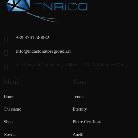
+39 3701240062
info@incastonatoregioielli.it
Via Passo di Napoleone, 1043/F - 37020 Volargne (VR)
Menù
Shop
Home
Tennis
Chi siamo
Eternity
Shop
Pietre Certificate
Novità
Anelli