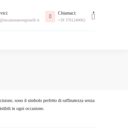
vici:
Chiamaci:
0
@incastonatoregioielli.it
+39 3701240062
cisione, sono il simbolo perfetto di raffinatezza senza
istibili in ogni occasione.