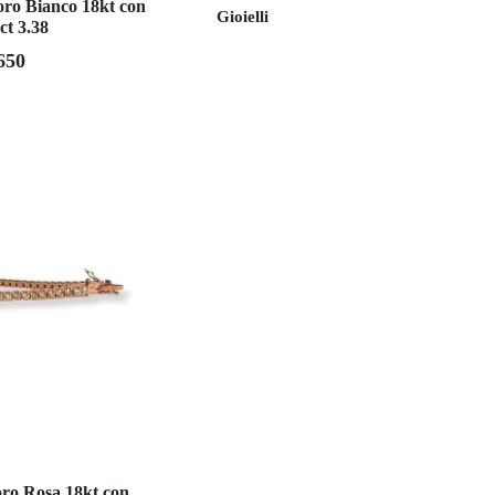
 oro Bianco 18kt con
Gioielli
 ct 3.38
650
oro Rosa 18kt con