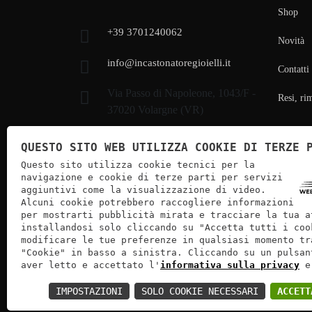
Shop
+39 3701240062
Novità
info@incastonatoregioielli.it
Contatti
Via Passo di Napoleone, 1043/F -
Resi, ri
37020 Volargne (VR)
QUESTO SITO WEB UTILIZZA COOKIE DI TERZE 
Questo sito utilizza cookie tecnici per la
navigazione e cookie di terze parti per servizi
aggiuntivi come la visualizzazione di video.
Alcuni cookie potrebbero raccogliere informazioni
per mostrarti pubblicità mirata e tracciare la tua a
Pagamento sicuro | Bonifico Bancario
installandosi solo cliccando su "Accetta tutti i coo
modificare le tue preferenze in qualsiasi momento tr
"Cookie" in basso a sinistra. Cliccando su un pulsan
Incast
aver letto e accettato l'
informativa sulla privacy
e
IMPOSTAZIONI
SOLO COOKIE NECESSARI
ACCETT