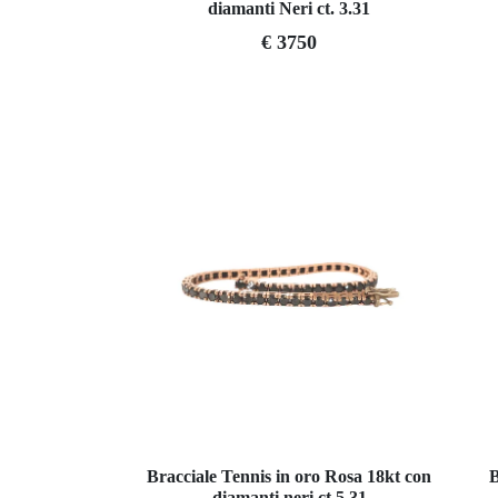
diamanti Neri ct. 3.31
€ 3750
Bracciale Tennis in oro Rosa 18kt con
B
diamanti neri ct 5,31