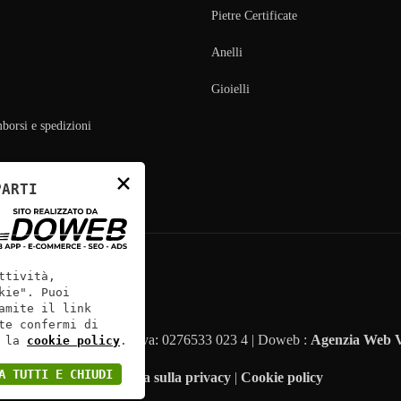
Pietre Certificate
Anelli
Gioielli
mborsi e spedizioni
×
PARTI
ttività,
kie". Puoi
amite il link
te confermi di
onatore Enrico Fasoli - P.Iva: 0276533 023 4 | Doweb :
Agenzia Web 
 la
cookie policy
.
A TUTTI E CHIUDI
Informativa sulla privacy
|
Cookie policy