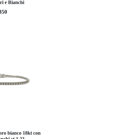
ri e Bianchi
350
 oro bianco 18kt con
nchi ct 1,23