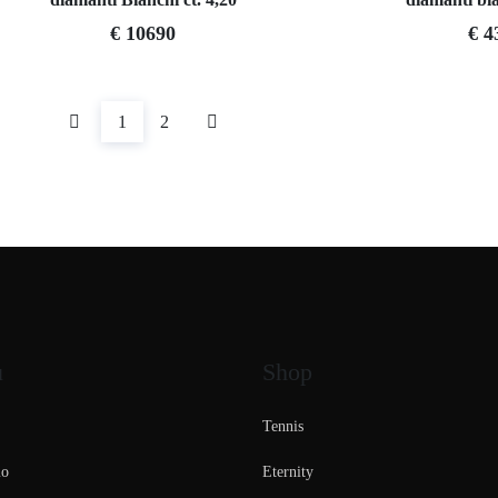
€ 10690
€ 4
1
2
ù
Shop
Tennis
mo
Eternity