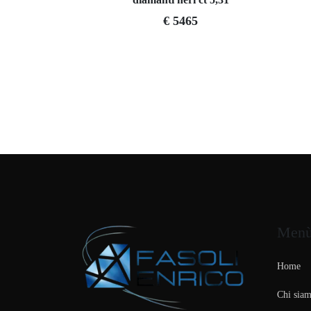
€ 5465
Men
Home
Chi sia