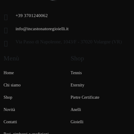
+39 3701240062
info@incastonatoregioielli.it
Via Passo di Napoleone, 1043/F - 37020 Volargne (VR)
Menù
Shop
Home
Tennis
Chi siamo
Eternity
Shop
Pietre Certificate
Novità
Anelli
Contatti
Gioielli