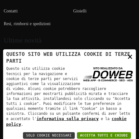
Contatti
Gioielli
Resi, rimborsi e spedizioni
Ultime novità
×
QUESTO SITO WEB UTILIZZA COOKIE DI TERZE
PARTI
Questo sito utilizza cookie
tecnici per la navigazione e
cookie di terze parti per servizi
aggiuntivi come la visualizzazione
Pagamento sicuro | Bonifico Bancario
di video. Alcuni cookie potrebbero raccogliere
informazioni per mostrarti pubblicità mirata e tracciare
la tua attività, installandosi solo cliccando su "Accetta
tutti i cookie". Puoi modificare le tue preferenze in
qualsiasi momento tramite il link "Cookie" in basso a
sinistra. Cliccando su un pulsante confermi di aver letto
informativa sulla privacy
cookie
e accettato l'
e la
Incastonatore Enrico Fasoli - P.Iva: 0276533 023 4 | Doweb :
policy
.
Agenzia Web Verona
SOLO COOKIE NECESSARI
ACCETTA TUTTI E CHIUDI