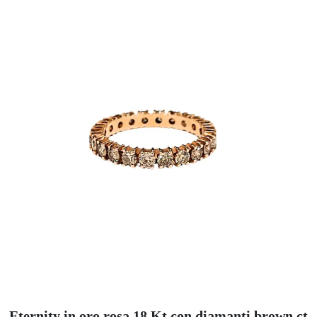
Eternity in oro rosa 18 Kt con diamanti brown ct