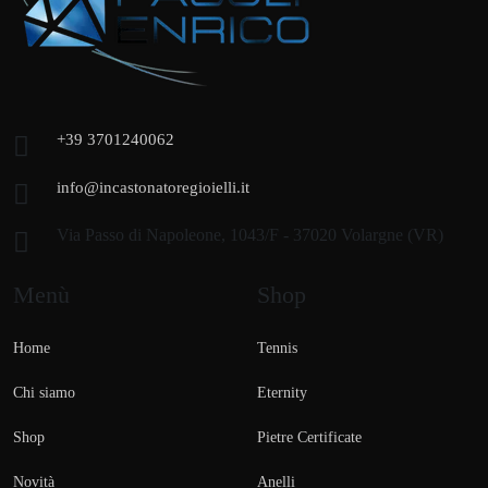
+39 3701240062
info@incastonatoregioielli.it
Via Passo di Napoleone, 1043/F - 37020 Volargne (VR)
Menù
Shop
Home
Tennis
Chi siamo
Eternity
Shop
Pietre Certificate
Novità
Anelli