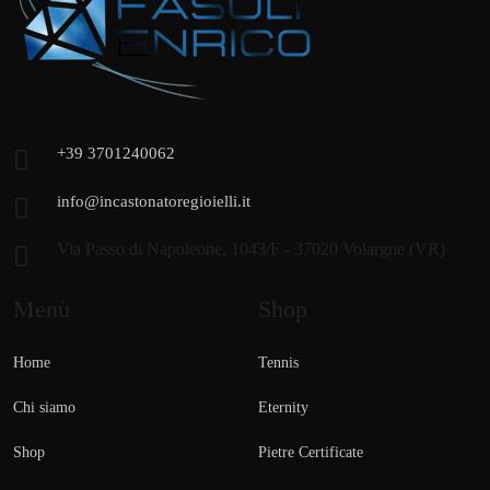
+39 3701240062
info@incastonatoregioielli.it
Via Passo di Napoleone, 1043/F - 37020 Volargne (VR)
Menù
Shop
Home
Tennis
Chi siamo
Eternity
Shop
Pietre Certificate