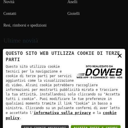
Novità
Anelli
Contatti
Gioielli
Resi, rimborsi e spedizioni
Ultime novità
×
QUESTO SITO WEB UTILIZZA COOKIE DI TERZE
PARTI
Questo sito utilizza cookie
tecnici per la navigazione e
cookie di terze parti per servizi
aggiuntivi come la visualizzazione
Pagamento sicuro | Bonifico Bancario
di video. Alcuni cookie potrebbero raccogliere
informazioni per mostrarti pubblicità mirata e tracciare
la tua attività, installandosi solo cliccando su "Accetta
tutti i cookie". Puoi modificare le tue preferenze in
qualsiasi momento tramite il link "Cookie" in basso a
sinistra. Cliccando su un pulsante confermi di aver letto
informativa sulla privacy
cookie
e accettato l'
e la
Incastonatore Enrico Fasoli - P.Iva: 0276533 023 4 | Doweb :
policy
.
Agenzia Web Verona